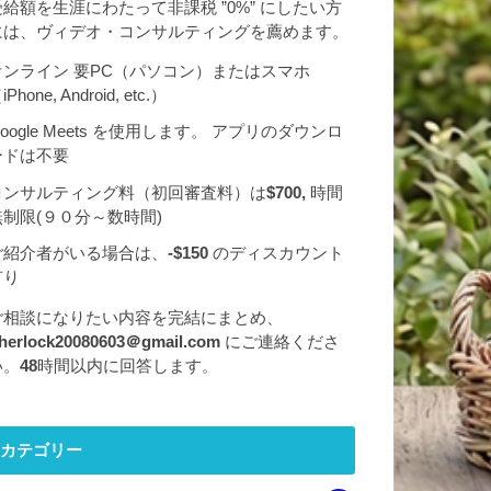
受給額を生涯にわたって非課税 ”0%” にしたい方
には、ヴィデオ・コンサルティングを薦めます。
オンライン 要PC（パソコン）またはスマホ
iPhone, Android, etc.）
oogle Meets を使用します。 アプリのダウンロ
ードは不要
コンサルティング料（初回審査料）は
$700,
時間
無制限(９０分～数時間)
ご紹介者がいる場合は、
-$150
のディスカウント
有り
ご相談になりたい内容を完結にまとめ、
herlock20080603＠gmail.com
にご連絡くださ
い。
48
時間以内に回答します。
カテゴリー