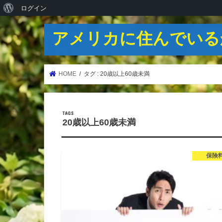
WordPress
ログイン
に
アメリカに住んでいる
つ
い
て
HOME
タグ : 20歳以上60歳未満
20歳以上60歳未満
保険