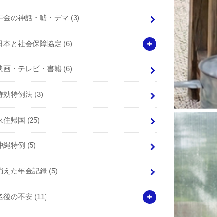
年金の神話・嘘・デマ
(3)
日本と社会保障協定
(6)
映画・テレビ・書籍
(6)
時効特例法
(3)
永住帰国
(25)
沖縄特例
(5)
消えた年金記録
(5)
老後の不安
(11)