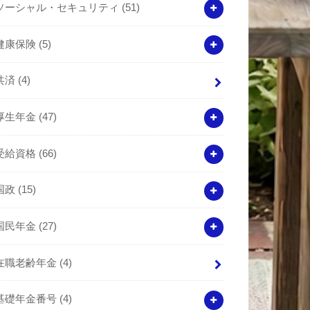
ソーシャル・セキュリティ
(51)
健康保険
(5)
共済
(4)
厚生年金
(47)
受給資格
(66)
国政
(15)
国民年金
(27)
在職老齢年金
(4)
基礎年金番号
(4)