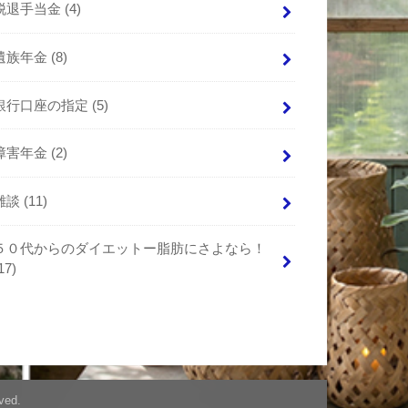
脱退手当金
(4)
遺族年金
(8)
銀行口座の指定
(5)
障害年金
(2)
雑談
(11)
５０代からのダイエットー脂肪にさよなら！
17)
ved.