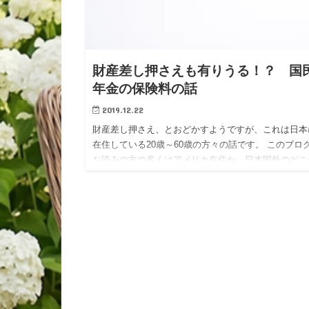
財産差し押さえも有りうる！？ 国
年金の保険料の話
2019.12.22
財産差し押さえ、とおどかすようですが、これは日本
在住している20歳～60歳の方々の話です。 このブロ
お読みの方の多くはアメリカ在住か、日本国外のどこ
の国々で日本語を解する方ですので直接影響はありま
ん。 もちろん…