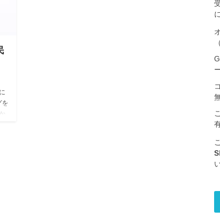
（
民
G
に
グを
か
せ
S