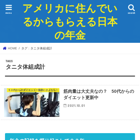
アメリカに住んでい
menu
search
るからもらえる日本
の年金
HOME
タグ : タニタ体組成計
タニタ体組成計
５０代からのダイエットー脂肪にさよなら！
筋肉量は大丈夫なの？ 50代からの
ダイエット更新中
2021.10.01