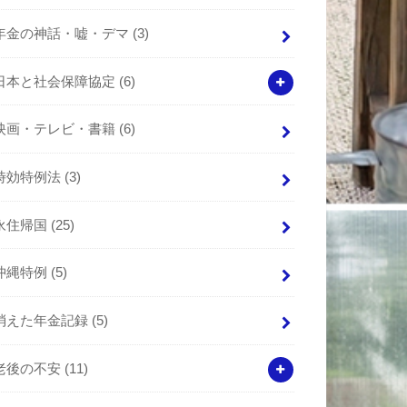
年金の神話・嘘・デマ
(3)
日本と社会保障協定
(6)
映画・テレビ・書籍
(6)
時効特例法
(3)
永住帰国
(25)
沖縄特例
(5)
消えた年金記録
(5)
老後の不安
(11)