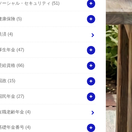
ソーシャル・セキュリティ
(51)
健康保険
(5)
共済
(4)
厚生年金
(47)
受給資格
(66)
国政
(15)
国民年金
(27)
在職老齢年金
(4)
基礎年金番号
(4)