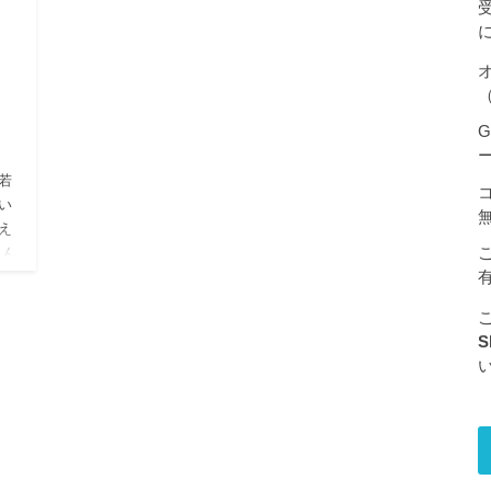
（
G
若
い
え
さん
S