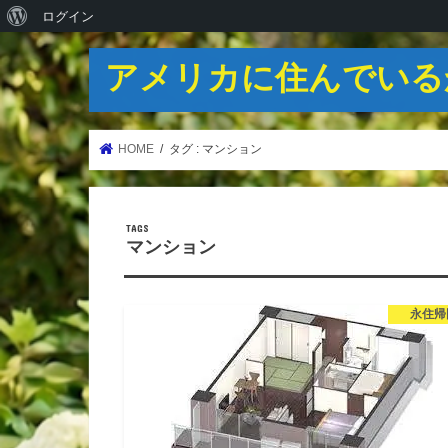
WordPress
ログイン
に
アメリカに住んでいる
つ
い
て
HOME
タグ : マンション
マンション
永住帰