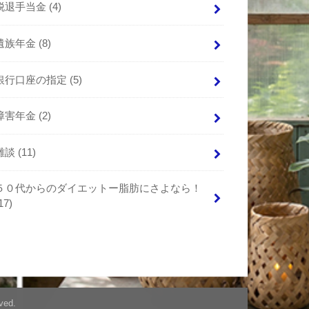
脱退手当金
(4)
遺族年金
(8)
銀行口座の指定
(5)
障害年金
(2)
雑談
(11)
５０代からのダイエットー脂肪にさよなら！
17)
ved.