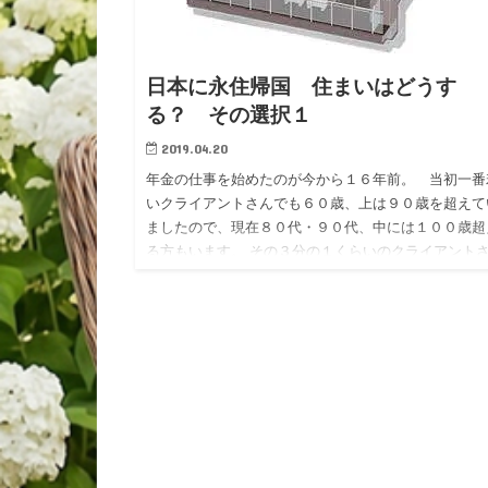
日本に永住帰国 住まいはどうす
る？ その選択１
2019.04.20
年金の仕事を始めたのが今から１６年前。 当初一番
いクライアントさんでも６０歳、上は９０歳を超えて
ましたので、現在８０代・９０代、中には１００歳超
る方もいます。 その３分の１くらいのクライアント
が日本に永住帰国さ…