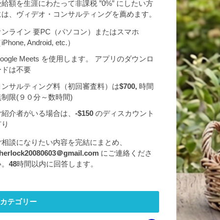
受給額を生涯にわたって非課税 ”0%” にしたい方
には、ヴィデオ・コンサルティングを薦めます。
オンライン 要PC（パソコン）またはスマホ
iPhone, Android, etc.）
oogle Meets を使用します。 アプリのダウンロ
ードは不要
コンサルティング料（初回審査料）は
$700,
時間
無制限(９０分～数時間)
ご紹介者がいる場合は、
-$150
のディスカウント
有り
ご相談になりたい内容を完結にまとめ、
herlock20080603＠gmail.com
にご連絡くださ
い。
48
時間以内に回答します。
カテゴリー