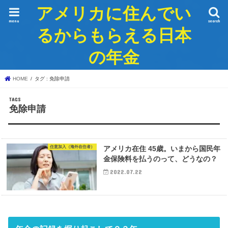
アメリカに住んでい
menu
search
るからもらえる日本
の年金
HOME
タグ : 免除申請
免除申請
任意加入（海外在住者）
アメリカ在住 45歳。いまから国民年
金保険料を払うのって、どうなの？
2022.07.22