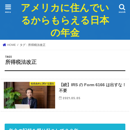
アメリカに住んでい
menu
search
るからもらえる日本
の年金
HOME
タグ : 所得税法改正
所得税法改正
租税条約に関する届出
【続】IRS の Form 6166 は出すな！
不要
2021.05.05