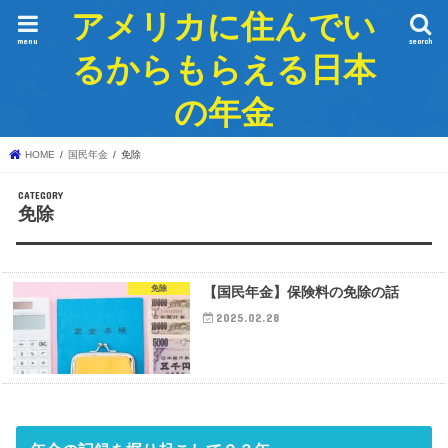
アメリカに住んでい
menu
search
るからもらえる日本
の年金
HOME
国民年金
免除
免除
免除
【国民年金】保険料の免除の話
2025.02.28