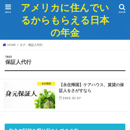
アメリカに住んでい
menu
search
るからもらえる日本
の年金
HOME
タグ : 保証人代行
保証人代行
永住帰国
【永住帰国】ケアハウス、賃貸の保
証人をさがすなら
2022.03.07