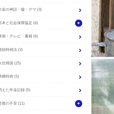
年金の神話・嘘・デマ
(3)
日本と社会保障協定
(6)
映画・テレビ・書籍
(6)
時効特例法
(3)
永住帰国
(25)
沖縄特例
(5)
消えた年金記録
(5)
老後の不安
(11)