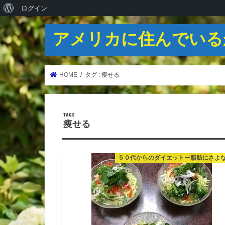
WordPress
ログイン
に
アメリカに住んでいる
つ
い
て
HOME
タグ : 痩せる
痩せる
５０代からのダイエットー脂肪にさよ