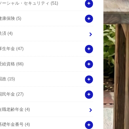
ソーシャル・セキュリティ
(51)
健康保険
(5)
共済
(4)
厚生年金
(47)
受給資格
(66)
国政
(15)
国民年金
(27)
在職老齢年金
(4)
基礎年金番号
(4)