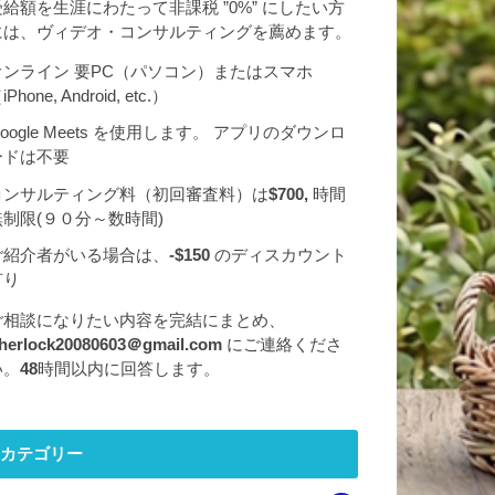
受給額を生涯にわたって非課税 ”0%” にしたい方
には、ヴィデオ・コンサルティングを薦めます。
オンライン 要PC（パソコン）またはスマホ
iPhone, Android, etc.）
oogle Meets を使用します。 アプリのダウンロ
ードは不要
コンサルティング料（初回審査料）は
$700,
時間
無制限(９０分～数時間)
ご紹介者がいる場合は、
-$150
のディスカウント
有り
ご相談になりたい内容を完結にまとめ、
herlock20080603＠gmail.com
にご連絡くださ
い。
48
時間以内に回答します。
カテゴリー