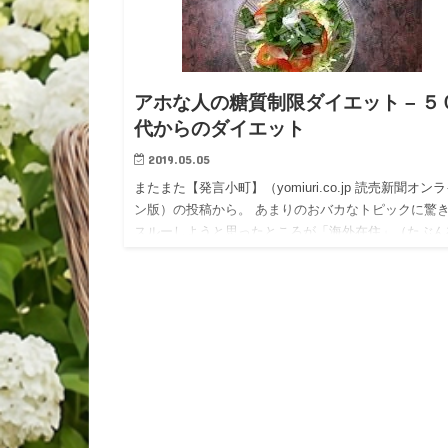
アホな人の糖質制限ダイエット – ５
代からのダイエット
2019.05.05
またまた【発言小町】（yomiuri.co.jp 読売新聞オン
ン版）の投稿から。 あまりのおバカなトピックに驚
スルーしようと思ったところが「海外在住」（たぶん
米）と書いてあったのが目にとまり、ついネタにして
ま…