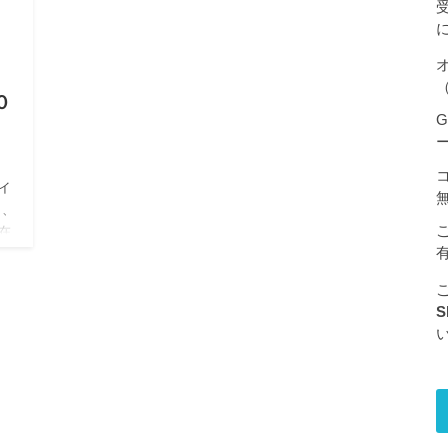
（
０
G
ライ
き、
在
し
S