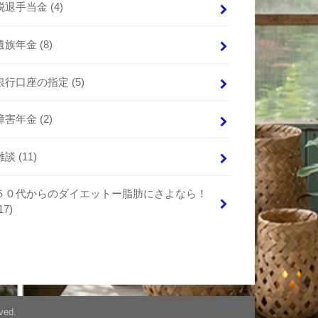
脱退手当金
(4)
遺族年金
(8)
銀行口座の指定
(5)
障害年金
(2)
雑談
(11)
５０代からのダイエットー脂肪にさよなら！
17)
ved.