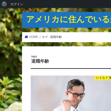
WordPress
ログイン
に
アメリカに住んでいる
つ
い
て
HOME
タグ : 退職年齢
退職年齢
いくら？ 