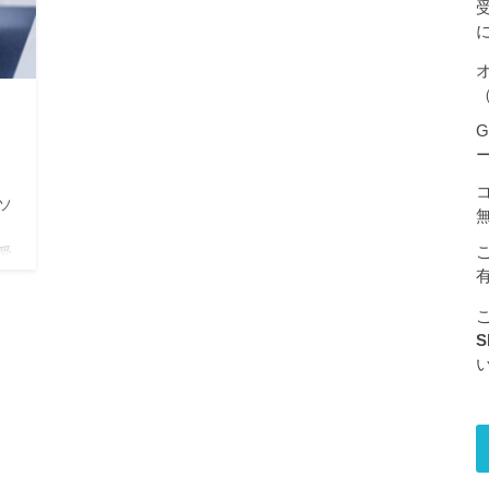
（
？
G
ソ
い受
先に
S