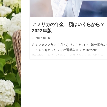
アメリカの年金、額はいくらから
2022年版
2022.02.07
さて２０２２年も２月となりましたので、毎年恒例の
ーシャルセキュリティの退職年金（Retirement
Benefits)、月にいくら？ 何歳になったらどのくら
給できるのか？ その推定月額を概算しましょう。 
いっ…