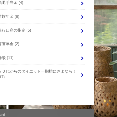
脱退手当金
(4)
遺族年金
(8)
銀行口座の指定
(5)
障害年金
(2)
雑談
(11)
５０代からのダイエットー脂肪にさよなら！
17)
ved.