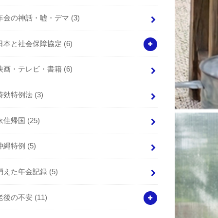
年金の神話・嘘・デマ
(3)
日本と社会保障協定
(6)
映画・テレビ・書籍
(6)
時効特例法
(3)
永住帰国
(25)
沖縄特例
(5)
消えた年金記録
(5)
老後の不安
(11)