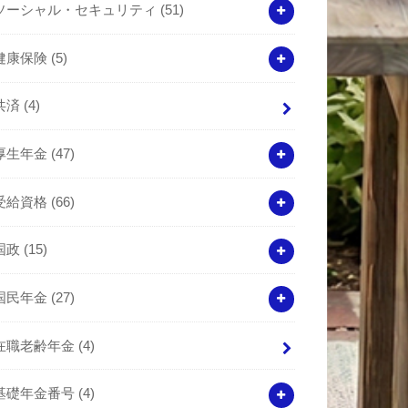
ソーシャル・セキュリティ
(51)
健康保険
(5)
共済
(4)
厚生年金
(47)
受給資格
(66)
国政
(15)
国民年金
(27)
在職老齢年金
(4)
基礎年金番号
(4)