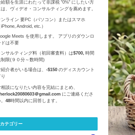
受給額を生涯にわたって非課税 ”0%” にしたい方
には、ヴィデオ・コンサルティングを薦めます。
オンライン 要PC（パソコン）またはスマホ
iPhone, Android, etc.）
oogle Meets を使用します。 アプリのダウンロ
ードは不要
コンサルティング料（初回審査料）は
$700,
時間
無制限(９０分～数時間)
ご紹介者がいる場合は、
-$150
のディスカウント
有り
ご相談になりたい内容を完結にまとめ、
herlock20080603＠gmail.com
にご連絡くださ
い。
48
時間以内に回答します。
カテゴリー