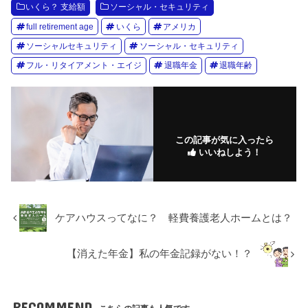
いくら？ 支給額
ソーシャル・セキュリティ
full retirement age
いくら
アメリカ
ソーシャルセキュリティ
ソーシャル・セキュリティ
フル・リタイアメント・エイジ
退職年金
退職年齢
この記事が気に入ったら
いいねしよう！
ケアハウスってなに？ 軽費養護老人ホームとは？
【消えた年金】私の年金記録がない！？
RECOMMEND