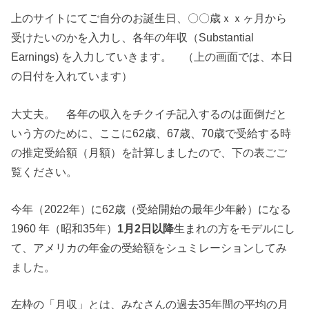
上のサイトにてご自分のお誕生日、〇〇歳ｘｘヶ月から
受けたいのかを入力し、各年の年収（Substantial
Earnings) を入力していきます。 （上の画面では、本日
の日付を入れています）
大丈夫。 各年の収入をチクイチ記入するのは面倒だと
いう方のために、ここに62歳、67歳、70歳で受給する時
の推定受給額（月額）を計算しましたので、下の表ごご
覧ください。
今年（2022年）に62歳（受給開始の最年少年齢）になる
1960 年（昭和35年）
1月2日以降
生まれの方をモデルにし
て、アメリカの年金の受給額をシュミレーションしてみ
ました。
左枠の「月収」とは、みなさんの過去35年間の平均の月