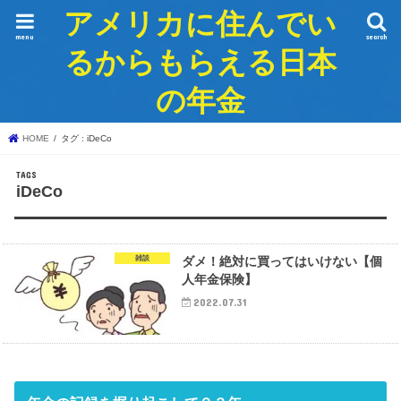
アメリカに住んでい
menu
search
るからもらえる日本
の年金
HOME
タグ : iDeCo
iDeCo
雑談
ダメ！絶対に買ってはいけない【個
人年金保険】
2022.07.31