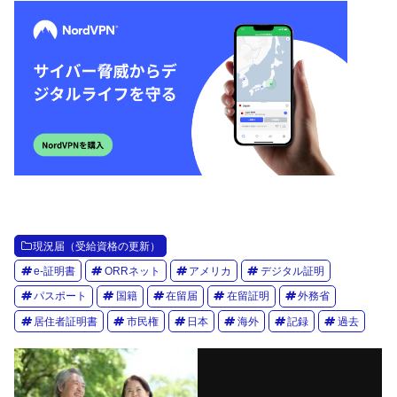
現況届（受給資格の更新）
e-証明書
ORRネット
アメリカ
デジタル証明
パスポート
国籍
在留届
在留証明
外務省
居住者証明書
市民権
日本
海外
記録
過去