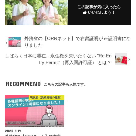
この記事が気に入ったら
いいねしよう！
外務省の【ORRネット】で在留証明が e-証明書にな
りました
しばらく日本に滞在、永住権を失いたくない "Re-En
try Permit"（再入国許可証） とは？
RECOMMEND
こちらの記事も人気です。
現況届（受給資格の更新）
2025.4.19