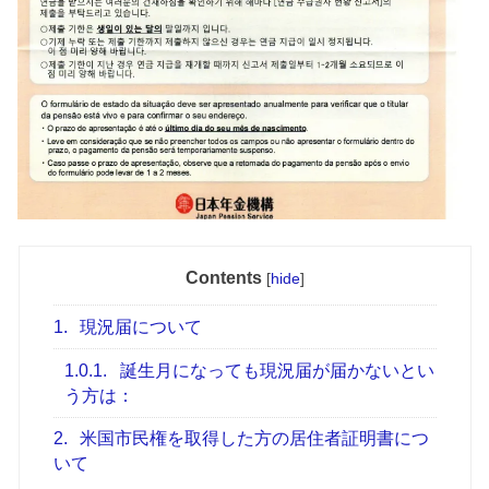
Contents
[
hide
]
1.
現況届について
1.0.1.
誕生月になっても現況届が届かないとい
う方は：
2.
米国市民権を取得した方の居住者証明書につ
いて