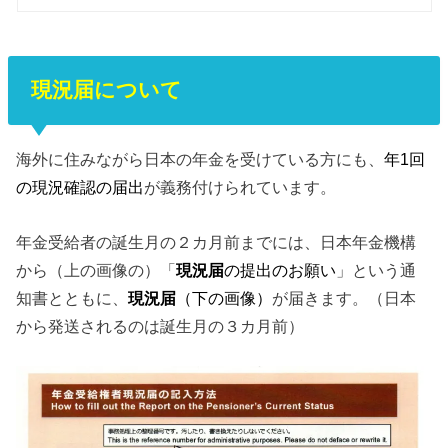
現況届について
海外に住みながら日本の年金を受けている方にも、
年1回
の現況確認の届出
が義務付けられています。
年金受給者の誕生月の２カ月前までには、日本年金機構
から（上の画像の）「
現況届
の提出のお願い
」という通
知書とともに、
現況届
（下の画像）
が届きます。（日本
から発送されるのは誕生月の３カ月前）