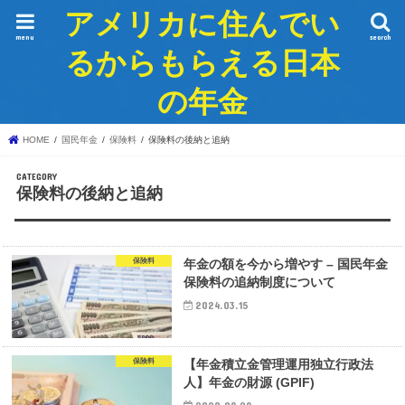
アメリカに住んでい
menu
search
るからもらえる日本
の年金
HOME
国民年金
保険料
保険料の後納と追納
保険料の後納と追納
保険料
年金の額を今から増やす – 国民年金
保険料の追納制度について
2024.03.15
保険料
【年金積立金管理運用独立行政法
人】年金の財源 (GPIF)