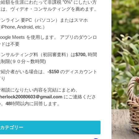
受給額を生涯にわたって非課税 ”0%” にしたい方
には、ヴィデオ・コンサルティングを薦めます。
オンライン 要PC（パソコン）またはスマホ
iPhone, Android, etc.）
oogle Meets を使用します。 アプリのダウンロ
ードは不要
コンサルティング料（初回審査料）は
$700,
時間
無制限(９０分～数時間)
ご紹介者がいる場合は、
-$150
のディスカウント
有り
ご相談になりたい内容を完結にまとめ、
herlock20080603＠gmail.com
にご連絡くださ
い。
48
時間以内に回答します。
カテゴリー