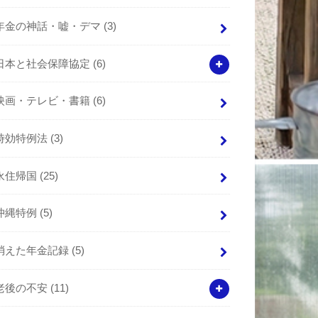
年金の神話・嘘・デマ
(3)
日本と社会保障協定
(6)
映画・テレビ・書籍
(6)
時効特例法
(3)
永住帰国
(25)
沖縄特例
(5)
消えた年金記録
(5)
老後の不安
(11)