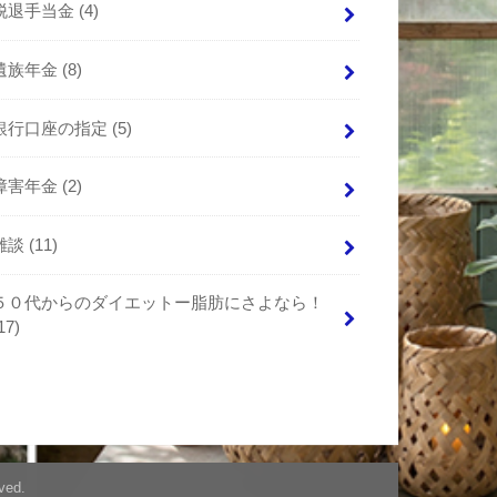
脱退手当金
(4)
遺族年金
(8)
銀行口座の指定
(5)
障害年金
(2)
雑談
(11)
５０代からのダイエットー脂肪にさよなら！
17)
ved.