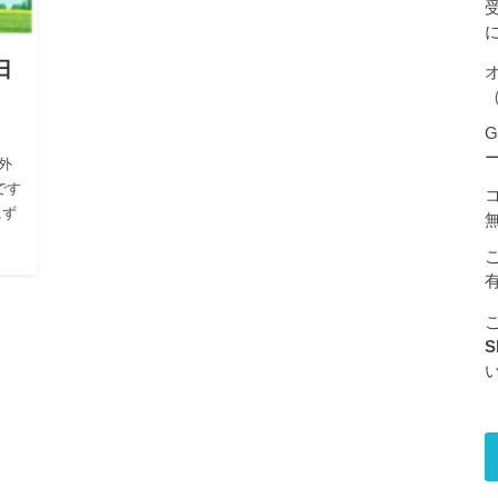
日
（
G
外
です
にず
S