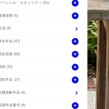
ソーシャル・セキュリティ
(51)
健康保険
(5)
共済
(4)
厚生年金
(47)
受給資格
(66)
国政
(15)
国民年金
(27)
在職老齢年金
(4)
基礎年金番号
(4)