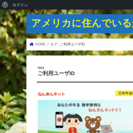
WordPress
ログイン
に
アメリカに住んでいる
つ
い
て
HOME
タグ : ご利用ユーザID
ご利用ユーザID
日本年金