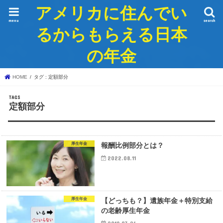
アメリカに住んでい
menu
search
るからもらえる日本
の年金
HOME
タグ : 定額部分
定額部分
厚生年金
報酬比例部分とは？
2022.08.11
厚生年金
【どっちも？】遺族年金＋特別支給
の老齢厚生年金