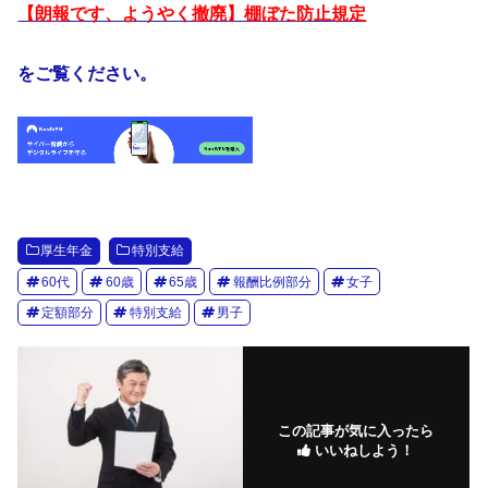
【朗報です、ようやく撤廃】棚ぼた防止規定
をご覧ください。
厚生年金
特別支給
60代
60歳
65歳
報酬比例部分
女子
定額部分
特別支給
男子
この記事が気に入ったら
いいねしよう！