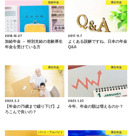
加給年金
厚生年金
2018.10.27
2017.11.7
加給年金 － 特別支給の老齢厚生
よくある誤解ですね、日本の年金
年金を受けている方
Q&A
厚生年金
厚生年金
2022.3.3
2023.1.23
【年金の75歳まで繰り下げ】よ
今年、年金の額は増えるのか？
ろこんで良いの？
パート・アルバイト
厚生年金