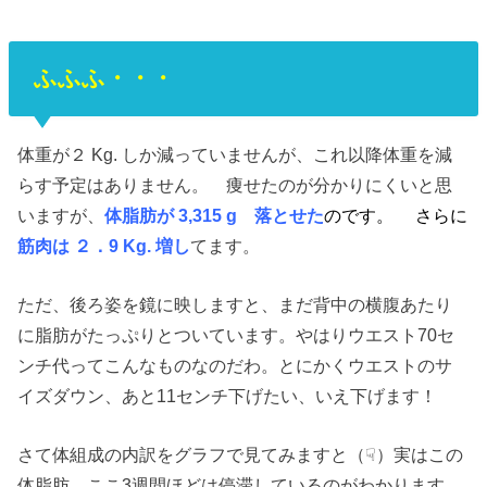
ふふふ・・・
体重が２ Kg. しか減っていませんが、これ以降体重を減
らす予定はありません。 痩せたのが分かりにくいと思
いますが、
体脂肪が 3,315 g 落とせた
のです。
さらに
筋肉は ２．9 Kg. 増し
てます。
ただ、後ろ姿を鏡に映しますと、まだ背中の横腹あたり
に脂肪がたっぷりとついています。やはりウエスト70セ
ンチ代ってこんなものなのだわ。とにかくウエストのサ
イズダウン、あと11センチ下げたい、いえ下げます！
さて体組成の内訳をグラフで見てみますと（☟）実はこの
体脂肪、ここ3週間ほどは停滞しているのがわかります。