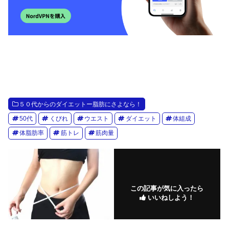
５０代からのダイエットー脂肪にさよなら！
50代
くびれ
ウエスト
ダイエット
体組成
体脂肪率
筋トレ
筋肉量
この記事が気に入ったら
いいねしよう！