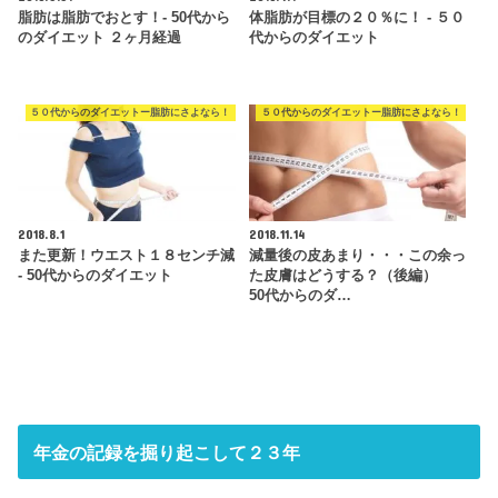
脂肪は脂肪でおとす！- 50代から
体脂肪が目標の２０％に！ - ５０
のダイエット ２ヶ月経過
代からのダイエット
５０代からのダイエットー脂肪にさよなら！
５０代からのダイエットー脂肪にさよなら！
2018.8.1
2018.11.14
また更新！ウエスト１８センチ減
減量後の皮あまり・・・この余っ
- 50代からのダイエット
た皮膚はどうする？（後編）
50代からのダ…
年金の記録を掘り起こして２３年