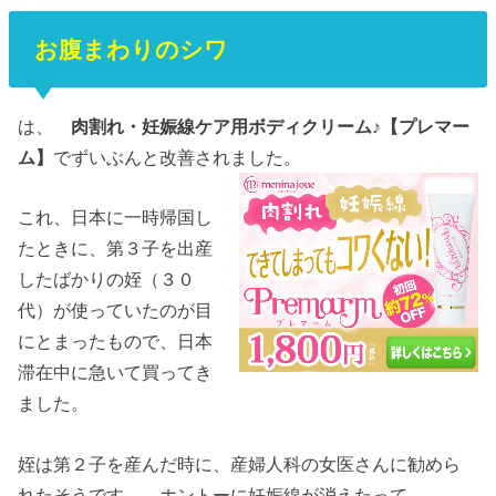
お腹まわりのシワ
は、
肉割れ・妊娠線ケア用ボディクリーム♪【プレマー
ム】
でずいぶんと改善されました。
これ、日本に一時帰国し
たときに、第３子を出産
したばかりの姪（３０
代）が使っていたのが目
にとまったもので、日本
滞在中に急いて買ってき
ました。
姪は第２子を産んだ時に、産婦人科の女医さんに勧めら
れたそうです。 ホントーに妊娠線が消えたって。