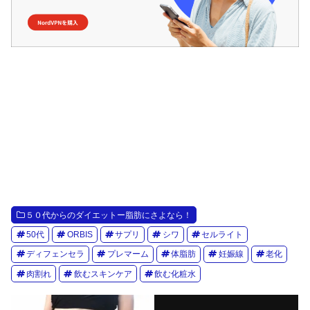
５０代からのダイエットー脂肪にさよなら！
50代
ORBIS
サプリ
シワ
セルライト
ディフェンセラ
プレマーム
体脂肪
妊娠線
老化
肉割れ
飲むスキンケア
飲む化粧水