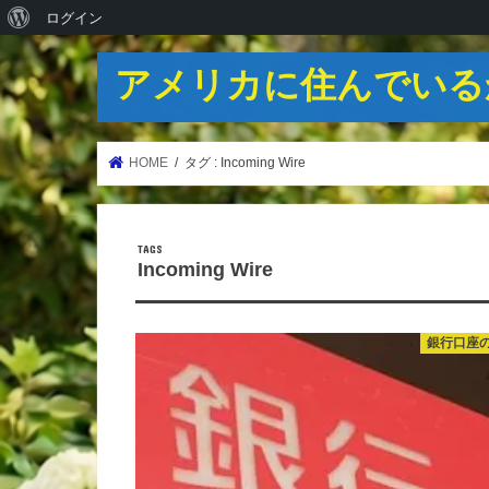
WordPress
ログイン
に
アメリカに住んでいる
つ
い
て
HOME
タグ : Incoming Wire
Incoming Wire
銀行口座