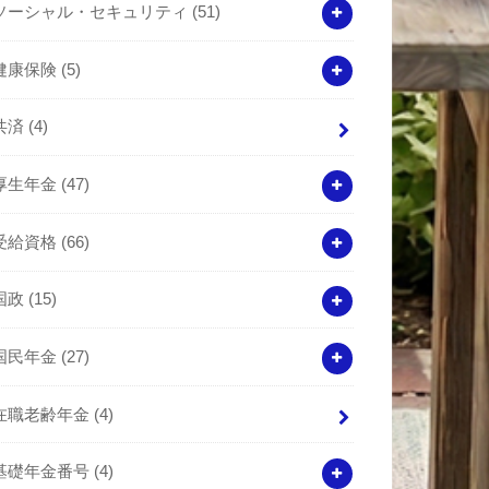
ソーシャル・セキュリティ
(51)
健康保険
(5)
共済
(4)
厚生年金
(47)
受給資格
(66)
国政
(15)
国民年金
(27)
在職老齢年金
(4)
基礎年金番号
(4)