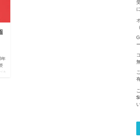
（
指
G
23年
受
気づき
S