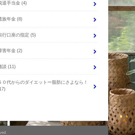
脱退手当金
(4)
遺族年金
(8)
銀行口座の指定
(5)
障害年金
(2)
雑談
(11)
５０代からのダイエットー脂肪にさよなら！
17)
ved.