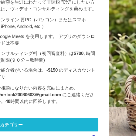
受給額を生涯にわたって非課税 ”0%” にしたい方
には、ヴィデオ・コンサルティングを薦めます。
オンライン 要PC（パソコン）またはスマホ
iPhone, Android, etc.）
oogle Meets を使用します。 アプリのダウンロ
ードは不要
コンサルティング料（初回審査料）は
$700,
時間
無制限(９０分～数時間)
ご紹介者がいる場合は、
-$150
のディスカウント
有り
ご相談になりたい内容を完結にまとめ、
herlock20080603＠gmail.com
にご連絡くださ
い。
48
時間以内に回答します。
カテゴリー