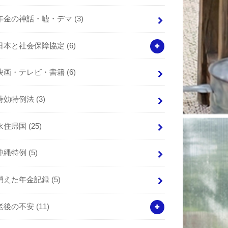
年金の神話・嘘・デマ
(3)
日本と社会保障協定
(6)
映画・テレビ・書籍
(6)
時効特例法
(3)
永住帰国
(25)
沖縄特例
(5)
消えた年金記録
(5)
老後の不安
(11)