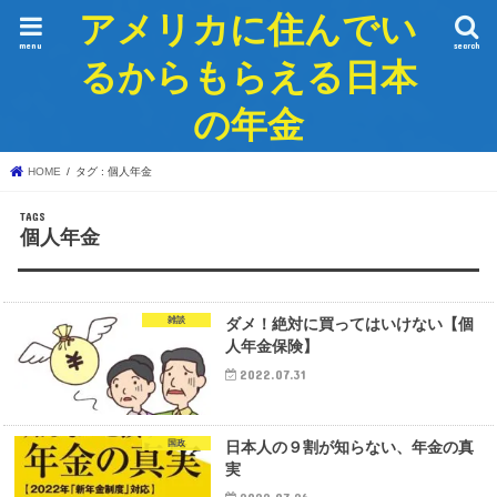
アメリカに住んでい
menu
search
るからもらえる日本
の年金
HOME
タグ : 個人年金
個人年金
雑談
ダメ！絶対に買ってはいけない【個
人年金保険】
2022.07.31
国政
日本人の９割が知らない、年金の真
実