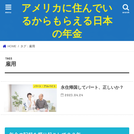
アメリカに住んでい
menu
search
るからもらえる日本
の年金
HOME
タグ : 雇用
雇用
パート・アルバイト
永住帰国してパート、正しいか？
2023.04.24