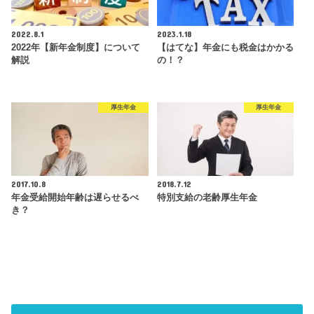
2022.8.1
2023.1.18
2022年【新年金制度】について
【はてな】年金にも税金はかかる
解説
の！？
厚生年金
厚生年金
2017.10.8
2018.7.12
年金受給開始年齢は遅らせるべ
特別支給の老齢厚生年金
き？