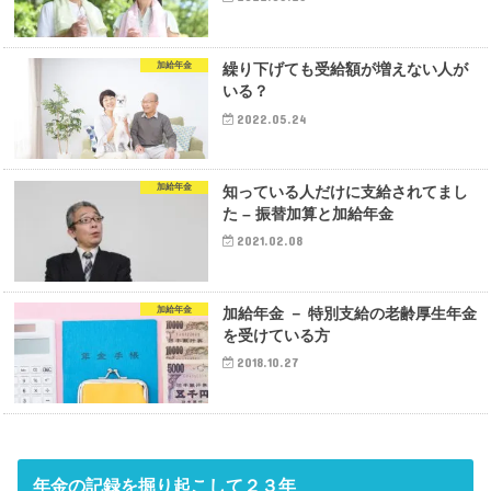
加給年金
繰り下げても受給額が増えない人が
いる？
2022.05.24
加給年金
知っている人だけに支給されてまし
た – 振替加算と加給年金
2021.02.08
加給年金
加給年金 － 特別支給の老齢厚生年金
を受けている方
2018.10.27
年金の記録を掘り起こして２３年