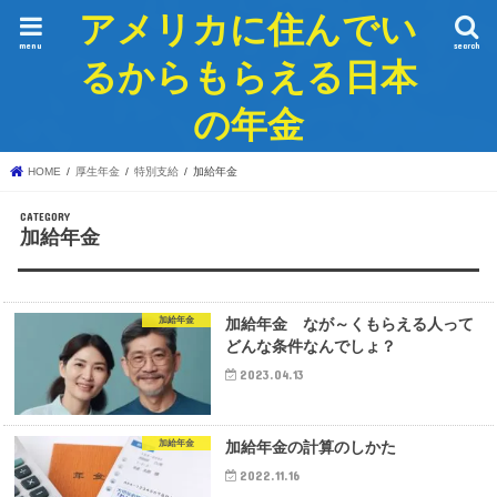
アメリカに住んでい
menu
search
るからもらえる日本
の年金
HOME
厚生年金
特別支給
加給年金
加給年金
加給年金
加給年金 なが～くもらえる人って
どんな条件なんでしょ？
2023.04.13
加給年金
加給年金の計算のしかた
2022.11.16