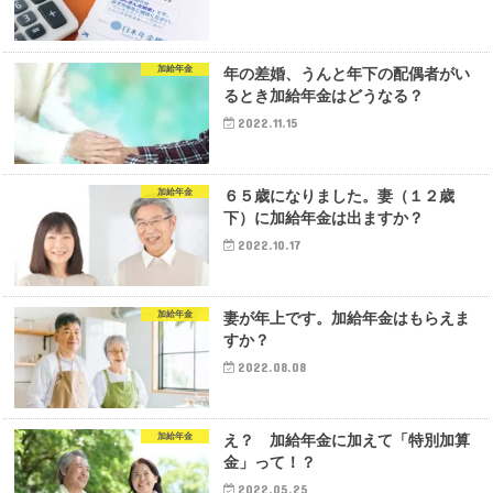
加給年金
年の差婚、うんと年下の配偶者がい
るとき加給年金はどうなる？
2022.11.15
加給年金
６５歳になりました。妻（１２歳
下）に加給年金は出ますか？
2022.10.17
加給年金
妻が年上です。加給年金はもらえま
すか？
2022.08.08
加給年金
え？ 加給年金に加えて「特別加算
金」って！？
2022.05.25