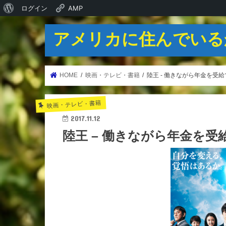
WordPress
ログイン
AMP
に
アメリカに住んでいる
つ
い
て
HOME
映画・テレビ・書籍
陸王 - 働きながら年金を
映画・テレビ・書籍
2017.11.12
陸王 – 働きながら年金を