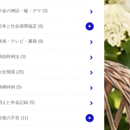
年金の神話・嘘・デマ
(3)
日本と社会保障協定
(6)
映画・テレビ・書籍
(6)
時効特例法
(3)
永住帰国
(25)
沖縄特例
(5)
消えた年金記録
(5)
老後の不安
(11)