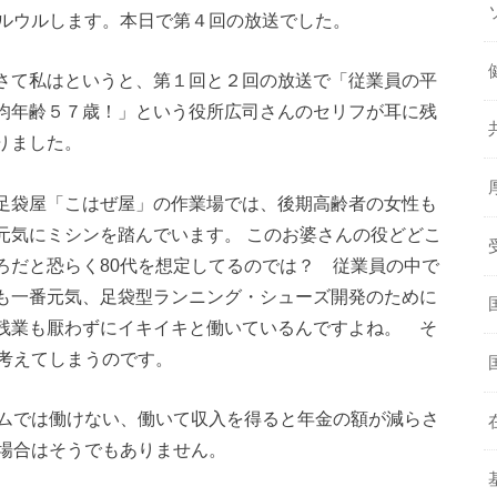
ルウルします。本日で第４回の放送でした。
さて私はというと、第１回と２回の放送で「従業員の平
均年齢５７歳！」という役所広司さんのセリフが耳に残
りました。
足袋屋「こはぜ屋」の作業場では、後期高齢者の女性も
元気にミシンを踏んでいます。 このお婆さんの役どどこ
ろだと恐らく80代を想定してるのでは？ 従業員の中で
も一番元気、足袋型ランニング・シューズ開発のために
残業も厭わずにイキイキと働いているんですよね。 そ
考えてしまうのです。
ムでは働けない、働いて収入を得ると年金の額が減らさ
場合はそうでもありません。