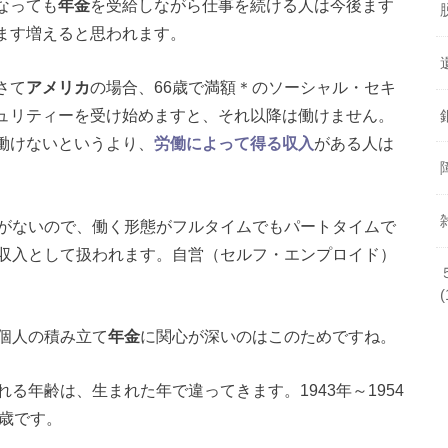
なっても
年金
を受給しながら仕事を続ける人は今後ます
ます増えると思われます。
さて
アメリカ
の場合、66歳で満額＊のソーシャル・セキ
ュリティーを受け始めますと、それ以降は働けません。
働けないというより、
労働によって得る収入
がある人は
がないので、働く形態がフルタイムでもパートタイムで
収入として扱われます。自営（セルフ・エンプロイド）
(
個人の積み立て
年金
に関心が深いのはこのためですね。
る年齢は、生まれた年で違ってきます。1943年～1954
6歳です。