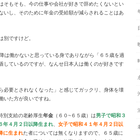
はそもそも、今の仕事や会社が好きで辞めたくないとい
ないし、そのために年金の受給額が減らされることはあ
は別ですけど。
以降は働かないと思っている身でありながら「６５歳を過
盾しているのですが、なんせ日本人は働くのが好きです
ら必要とされなくなった」と感じてガックリ、身体を壊
働いた方が良いですね。
特別支給の老齢厚生
年金
（６０~６５歳）は
男子で昭和３
６年４月２日以降生まれ
、
女子で昭和４１年４月２日以
降に生まれ
た者については無くなりますので、６５歳に