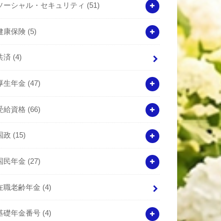
ソーシャル・セキュリティ
(51)
健康保険
(5)
共済
(4)
厚生年金
(47)
受給資格
(66)
国政
(15)
国民年金
(27)
在職老齢年金
(4)
基礎年金番号
(4)