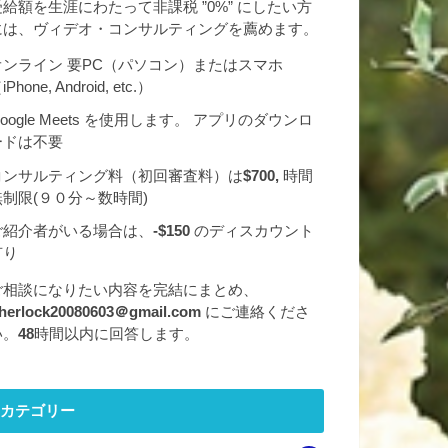
受給額を生涯にわたって非課税 ”0%” にしたい方
には、ヴィデオ・コンサルティングを薦めます。
オンライン 要PC（パソコン）またはスマホ
iPhone, Android, etc.）
oogle Meets を使用します。 アプリのダウンロ
ードは不要
コンサルティング料（初回審査料）は
$700,
時間
無制限(９０分～数時間)
ご紹介者がいる場合は、
-$150
のディスカウント
有り
ご相談になりたい内容を完結にまとめ、
herlock20080603＠gmail.com
にご連絡くださ
い。
48
時間以内に回答します。
カテゴリー