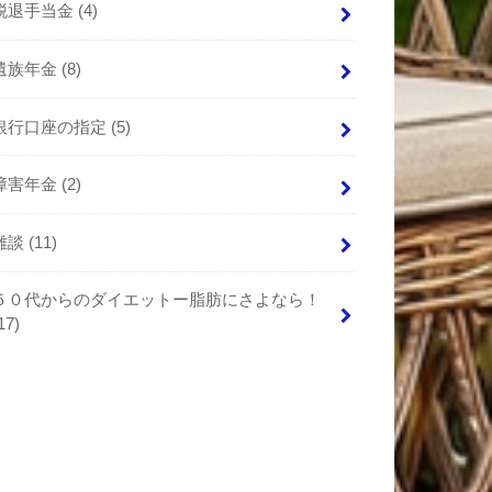
脱退手当金
(4)
遺族年金
(8)
銀行口座の指定
(5)
障害年金
(2)
雑談
(11)
５０代からのダイエットー脂肪にさよなら！
17)