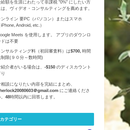
受給額を生涯にわたって非課税 ”0%” にしたい方
には、ヴィデオ・コンサルティングを薦めます。
オンライン 要PC（パソコン）またはスマホ
iPhone, Android, etc.）
oogle Meets を使用します。 アプリのダウンロ
ードは不要
コンサルティング料（初回審査料）は
$700,
時間
無制限(９０分～数時間)
ご紹介者がいる場合は、
-$150
のディスカウント
有り
ご相談になりたい内容を完結にまとめ、
herlock20080603＠gmail.com
にご連絡くださ
い。
48
時間以内に回答します。
カテゴリー