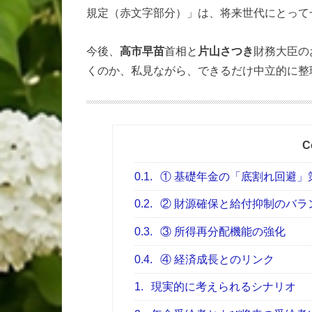
規定（赤文字部分）」は、将来世代にとって
今後、
高市早苗
首相と
片山さつき
財務大臣の
くのか、私見ながら、できるだけ中立的に整
C
0.1.
① 基礎年金の「底割れ回避」
0.2.
② 財源確保と給付抑制のバラ
0.3.
③ 所得再分配機能の強化
0.4.
④ 経済成長とのリンク
1.
現実的に考えられるシナリオ