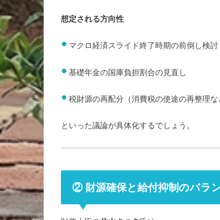
想定される方向性
マクロ経済スライド終了時期の前倒し検討
基礎年金の国庫負担割合の見直し
税財源の再配分（消費税の使途の再整理な
といった議論が具体化するでしょう。
② 財源確保と給付抑制のバラ