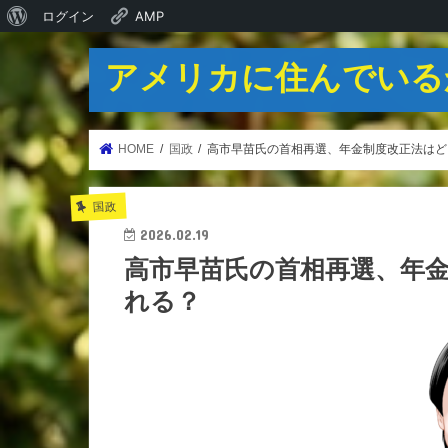
WordPress
ログイン
AMP
に
アメリカに住んでいる
つ
い
て
HOME
国政
高市早苗氏の首相再選、年金制度改正法はど
国政
2026.02.19
高市早苗氏の首相再選、年
れる？