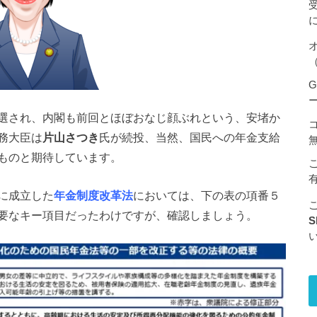
（
G
選され、内閣も前回とほぼおなじ顔ぶれという、安堵か
務大臣は
片山さつき
氏が続投、当然、国民への年金支給
ものと期待しています。
に成立した
年金制度改革法
においては、下の表の項番５
要なキー項目だったわけですが、確認しましょう。
S