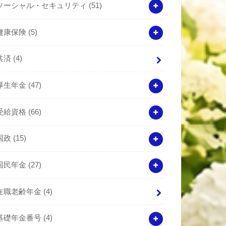
ソーシャル・セキュリティ
(51)
健康保険
(5)
共済
(4)
厚生年金
(47)
受給資格
(66)
国政
(15)
国民年金
(27)
在職老齢年金
(4)
基礎年金番号
(4)