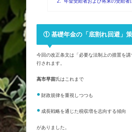
2.
年金受給者および将来の受給者
① 基礎年金の「底割れ回避」
今回の改正条文は「必要な法制上の措置を講
行されます。
高市早苗
氏はこれまで
財政規律を重視しつつも
成長戦略を通じた税収増を志向する傾向
がありました。