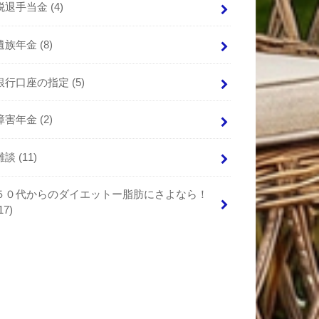
脱退手当金
(4)
遺族年金
(8)
銀行口座の指定
(5)
障害年金
(2)
雑談
(11)
５０代からのダイエットー脂肪にさよなら！
17)