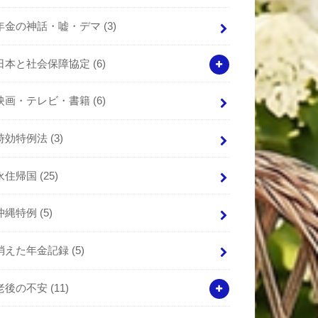
年金の神話・嘘・デマ
(3)
日本と社会保障協定
(6)
映画・テレビ・書籍
(6)
時効特例法
(3)
永住帰国
(25)
沖縄特例
(5)
消えた年金記録
(5)
老後の不安
(11)