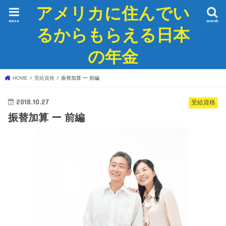
アメリカに住んでい
menu
search
るからもらえる日本
の年金
HOME
受給資格
振替加算 ー 前編
2018.10.27
受給資格
振替加算 ー 前編