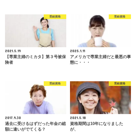
受給資格
受給資格
2021.5.19
2025.1.11
【専業主婦のミカタ】第３号被保
アメリカで専業主婦だと最悪の事
険者
態に・・・
受給資格
受給資格
2017.9.30
2021.5.18
過去に受けるはずだった年金の総
資格期間は10年になりました
額に違いがでてくる？
が、