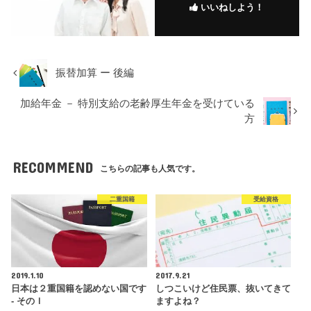
いいねしよう！
振替加算 ー 後編
加給年金 － 特別支給の老齢厚生年金を受けている
方
RECOMMEND
こちらの記事も人気です。
二重国籍
受給資格
2019.1.10
2017.9.21
日本は２重国籍を認めない国です
しつこいけど住民票、抜いてきて
- そのＩ
ますよね？