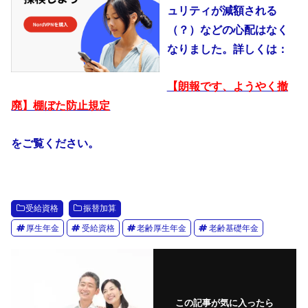
ュリティが減額される
（？）などの心配はなく
なりました。詳しくは：
【朗報です、ようやく撤
廃】棚ぼた防止規定
をご覧ください。
受給資格
振替加算
厚生年金
受給資格
老齢厚生年金
老齢基礎年金
この記事が気に入ったら