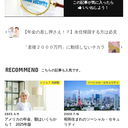
この記事が気に入ったら
いいねしよう！
【年金の差し押さえ！？】永住帰国する方は必見
「老後２０００万円」に動揺しないチカラ
RECOMMEND
こちらの記事も人気です。
いくら？ 支給額
ソーシャル・セキュリティ
2025.4.11
2020.7.16
アメリカの年金、額はいくらか
昭和生まれのソーシャル・セキュ
ら？ 2025年版
リティ