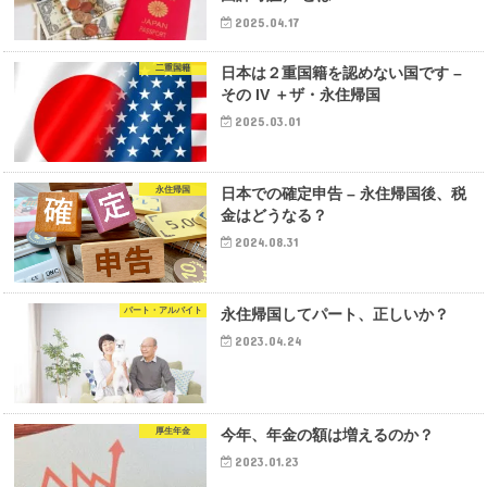
2025.04.17
二重国籍
日本は２重国籍を認めない国です –
その IV ＋ザ・永住帰国
2025.03.01
永住帰国
日本での確定申告 – 永住帰国後、税
金はどうなる？
2024.08.31
パート・アルバイト
永住帰国してパート、正しいか？
2023.04.24
厚生年金
今年、年金の額は増えるのか？
2023.01.23