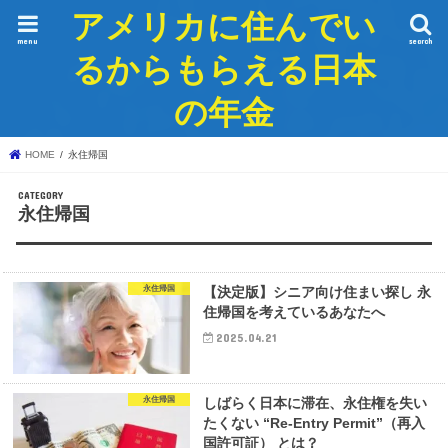
アメリカに住んでい
menu
search
るからもらえる日本
の年金
HOME
永住帰国
永住帰国
永住帰国
【決定版】シニア向け住まい探し 永
住帰国を考えているあなたへ
2025.04.21
永住帰国
しばらく日本に滞在、永住権を失い
たくない “Re-Entry Permit”（再入
国許可証） とは？